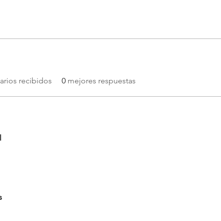
rios recibidos
0
mejores respuestas
l
s 