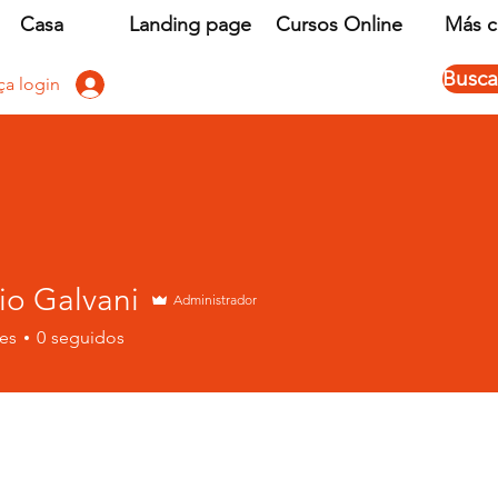
Casa
Landing page
Cursos Online
Más c
Busc
ça login
io Galvani
Administrador
es
0
seguidos