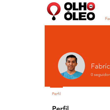
Fa
Fabríc
0
seguidor
Perfil
Perfil