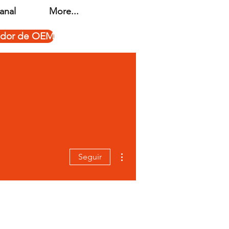
anal
More...
ador de OEM
Más acciones
Seguir