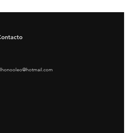
Contacto
lhonooleo@hotmail.com